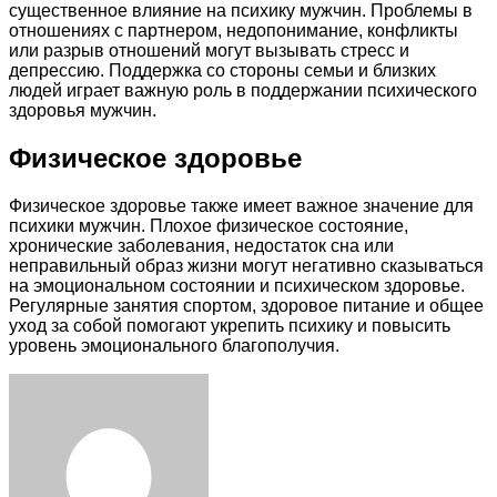
существенное влияние на психику мужчин. Проблемы в
отношениях с партнером, недопонимание, конфликты
или разрыв отношений могут вызывать стресс и
депрессию. Поддержка со стороны семьи и близких
людей играет важную роль в поддержании психического
здоровья мужчин.
Физическое здоровье
Физическое здоровье также имеет важное значение для
психики мужчин. Плохое физическое состояние,
хронические заболевания, недостаток сна или
неправильный образ жизни могут негативно сказываться
на эмоциональном состоянии и психическом здоровье.
Регулярные занятия спортом, здоровое питание и общее
уход за собой помогают укрепить психику и повысить
уровень эмоционального благополучия.
Facebook
Twitter
LinkedIn
Tumblr
Pinterest
Reddit
VKontakte
Odnoklassniki
Skype
WhatsApp
Telegram
Viber
Share
Print
via
Email