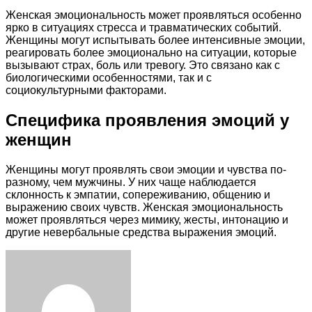
Женская эмоциональность может проявляться особенно
ярко в ситуациях стресса и травматических событий.
Женщины могут испытывать более интенсивные эмоции,
реагировать более эмоционально на ситуации, которые
вызывают страх, боль или тревогу. Это связано как с
биологическими особенностями, так и с
социокультурными факторами.
Специфика проявления эмоций у
женщин
Женщины могут проявлять свои эмоции и чувства по-
разному, чем мужчины. У них чаще наблюдается
склонность к эмпатии, сопереживанию, общению и
выражению своих чувств. Женская эмоциональность
может проявляться через мимику, жесты, интонацию и
другие невербальные средства выражения эмоций.
Facebook
Twitter
LinkedIn
Tumblr
Pinterest
Reddit
VKontakte
Odnoklassniki
Skype
WhatsApp
Telegram
Viber
Share
Print
via
Email