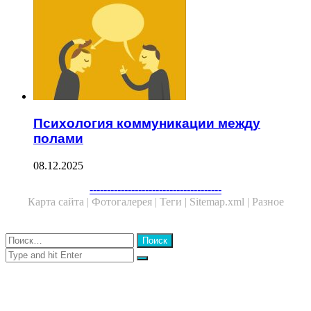
Психология коммуникации между
полами
08.12.2025
Facebook
Twitter
WhatsApp
Telegram
--------------------------------------
Карта сайта |
Фотогалерея |
Теги |
Sitemap.xml |
Разное
Close
Найти:
Close
Search
for