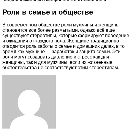
Роли в семье и обществе
В современном обществе роли мужчины и женщины
становятся все более размытыми, однако всё ещё
существуют стереотипы, которые формируют поведение
и ожидания от каждого пола. Женщине традиционно
отводится роль заботы о семье и домашних делах, в то
время как мужчине — заработок и защита семьи. Эти
роли могут создавать давление и стресс как для
женщины, так и для мужчины, если их жизненные
обстоятельства не соответствуют этим стереотипам.
Facebook
Twitter
LinkedIn
Tumblr
Pinterest
Reddit
VKontakte
Odnoklassniki
Skype
WhatsApp
Telegram
Viber
Share
Print
via
Email