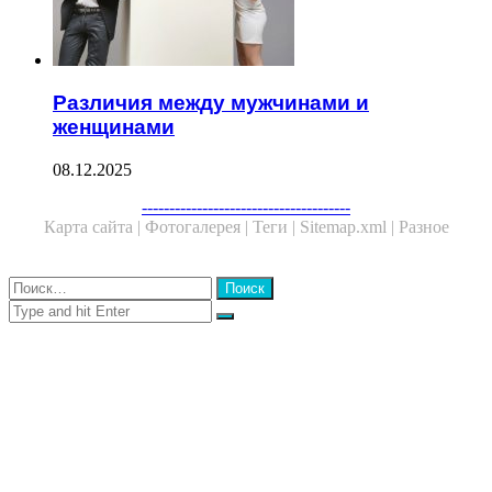
Различия между мужчинами и
женщинами
08.12.2025
Facebook
Twitter
WhatsApp
Telegram
--------------------------------------
Карта сайта |
Фотогалерея |
Теги |
Sitemap.xml |
Разное
Close
Найти:
Close
Search
for