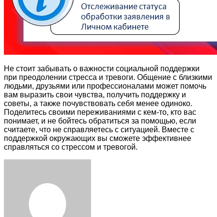
Не стоит забывать о важности социальной поддержки
при преодолении стресса и тревоги. Общение с близкими
людьми, друзьями или профессионалами может помочь
вам выразить свои чувства, получить поддержку и
советы, а также почувствовать себя менее одиноко.
Поделитесь своими переживаниями с кем-то, кто вас
понимает, и не бойтесь обратиться за помощью, если
считаете, что не справляетесь с ситуацией. Вместе с
поддержкой окружающих вы сможете эффективнее
справляться со стрессом и тревогой.
Facebook
Twitter
LinkedIn
Tumblr
Pinterest
Reddit
VKontakte
Odnoklassniki
Skype
WhatsApp
Telegram
Viber
Share
Print
via
Email