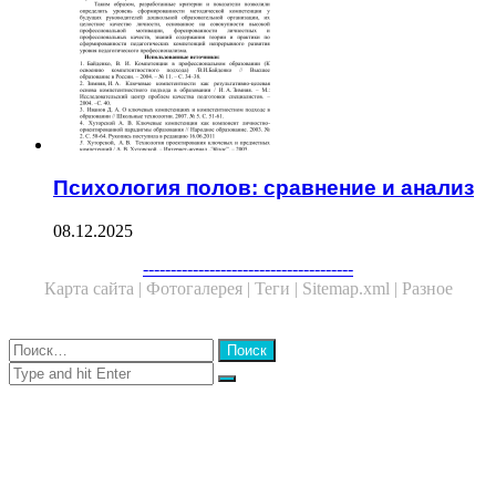
Психология полов: сравнение и анализ
08.12.2025
Facebook
Twitter
WhatsApp
Telegram
--------------------------------------
Карта сайта |
Фотогалерея |
Теги |
Sitemap.xml |
Разное
Close
Найти:
Close
Search
for