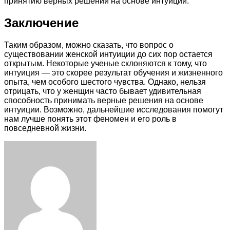
принятию верных решений на основе интуиции.
Заключение
Таким образом, можно сказать, что вопрос о
существовании женской интуиции до сих пор остается
открытым. Некоторые ученые склоняются к тому, что
интуиция — это скорее результат обучения и жизненного
опыта, чем особого шестого чувства. Однако, нельзя
отрицать, что у женщин часто бывает удивительная
способность принимать верные решения на основе
интуиции. Возможно, дальнейшие исследования помогут
нам лучше понять этот феномен и его роль в
повседневной жизни.
Facebook
Twitter
LinkedIn
Tumblr
Pinterest
Reddit
VKontakte
Odnoklassniki
Skype
WhatsApp
Telegram
Viber
Share
Print
via
Email