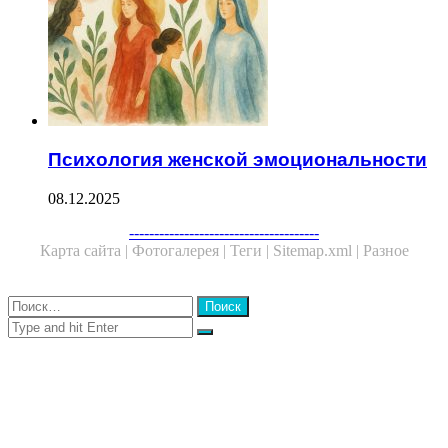
Психология женской эмоциональности
08.12.2025
Facebook
Twitter
WhatsApp
Telegram
--------------------------------------
Карта сайта |
Фотогалерея |
Теги |
Sitemap.xml |
Разное
Close
Найти:
Close
Search
for